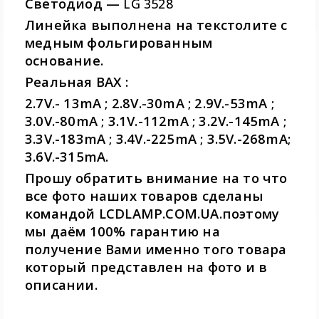
Светодиод —
LG 3528
Линейка выполнена на текстолите с
медным фольгированным
основание.
Реальная ВАХ :
2.7V.- 13mA ; 2.8V.-30mA ; 2.9V.-53mA ;
3.0V.-80mA ; 3.1V.-112mA ; 3.2V.-145mA ;
3.3V.-183mA ; 3.4V.-225mA ; 3.5V.-268mA;
3.6V.-315mA.
Прошу обратить внимание на то что
все фото наших товаров сделаны
командой LCDLAMP.COM.UA.поэтому
мы даём 100% гарантию на
получение Вами именно того товара
который представлен на фото и в
описании.