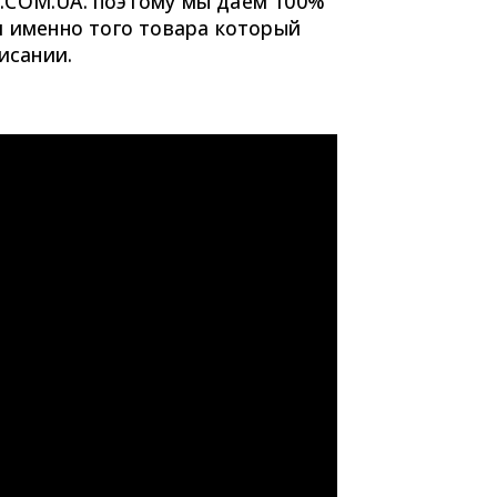
.COM.UA. поэтому мы даём 100%
и именно того товара который
исании.