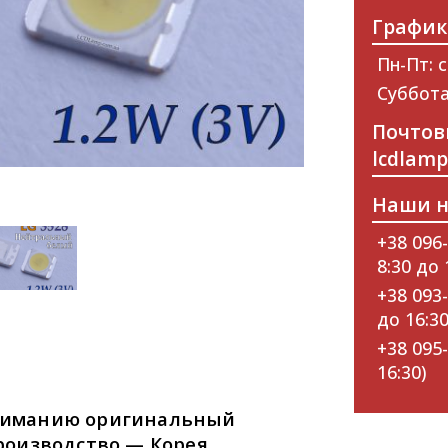
График
Пн-Пт: с
Суббота
Почтов
lcdlam
Наши н
+38 096-
8:30 до 
+38 093-
до 16:30
+38 095-
16:30)
вниманию оригинальный
роизводство — Корея