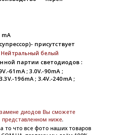
0 mA
упрессор)- присутствует
—
Нейтральный белый
нной партии светодиодов :
.9V.-61mA ; 3.0V.-90mA ;
 3.3V.-196mA ; 3.4V.-240mA ;
 замене диодов Вы сможете
о представленном ниже
.
а то что все фото наших товаров