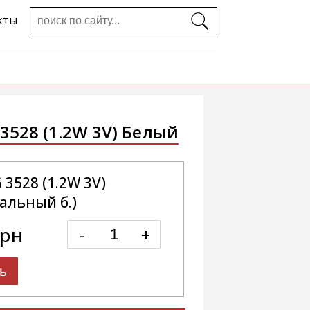
кты
3528 (1.2W 3V) Белый
 3528 (1.2W 3V)
альный б.)
грн
-
+
ь