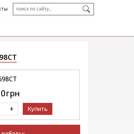
кты
98CT
698CT
00грн
+
Купить
 работы: