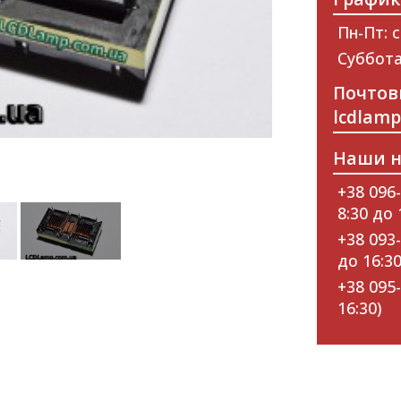
Пн-Пт: с
Суббота
Почтов
lcdlam
Наши н
+38 096-
8:30 до 
+38 093-
до 16:30
+38 095-
16:30)