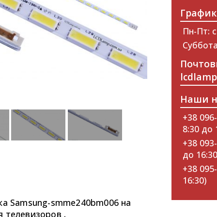
График
Пн-Пт: с
Суббота
Почтов
lcdlam
Наши н
+38 096-
8:30 до 
+38 093-
до 16:30
+38 095-
16:30)
тка Samsung-smme240bm006 на
 телевизоров .