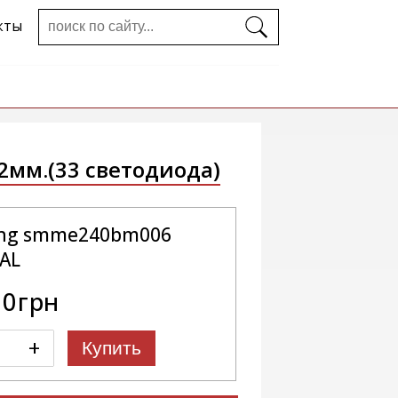
кты
2мм.(33 светодиода)
ng smme240bm006
AL
00грн
+
Купить