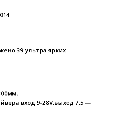
014
.
жено 39 ультра ярких
00мм.
вера вход 9-28V,выход 7.5 —