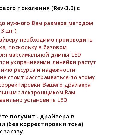
вого поколения (Rev-3.0) c
до нужного Вам размера методом
3 шт.)
айверу необходимо производить
ка, поскольку в базовом
для максимальной длины LED
при укорачивании линейки растут
ению ресурса и надежности
не стоит расстраиваться по этому
 корректировки Вашего драйвера
льным электронщиком.Вам
авильно установить LED
те получить драйвера в
 (без корректировки тока)
 заказу.