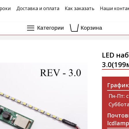
роки
Доставка и оплата
Как заказать
Наши конта
Категории
Корзина
LED наб
3.0(199
График
Пн-Пт: с
Суббота
Почтов
lcdlam