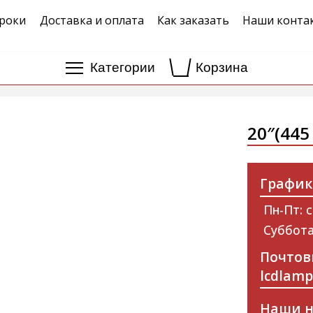
роки
Доставка и оплата
Как заказать
Наши конта
Категории
Корзина
20″(445
График
Пн-Пт: с
Суббота
Почтов
lcdlam
Наши н