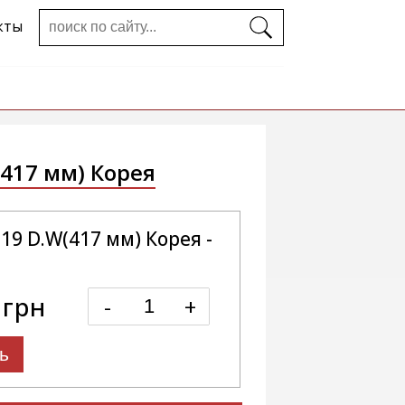
кты
(417 мм) Корея
19 D.W(417 мм) Корея -
0грн
-
+
ь